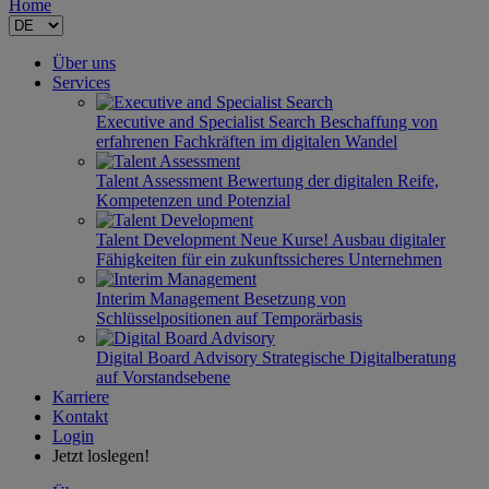
Home
Über uns
Services
Executive and Specialist Search
Beschaffung von
erfahrenen Fachkräften im digitalen Wandel
Talent Assessment
Bewertung der digitalen Reife,
Kompetenzen und Potenzial
Talent Development
Neue Kurse!
Ausbau digitaler
Fähigkeiten für ein zukunftssicheres Unternehmen
Interim Management
Besetzung von
Schlüsselpositionen auf Temporärbasis
Digital Board Advisory
Strategische Digitalberatung
auf Vorstandsebene
Karriere
Kontakt
Login
Jetzt loslegen!