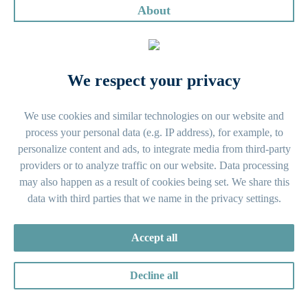
About
Milos Miric
Regional Head of HR Europe bei Holcim
We respect your privacy
“Durch die Zusammenarbeit mit Search & Co. haben wir erfolgreich
eine Go-to-Market-Strategie entwickelt, die perfekt mit unseren
Zielen übereinstimmt. Ihre spezialisierten Einblicke und ihr
strategisches Fachwissen spielten eine entscheidende Rolle bei der
We use cookies and similar technologies on our website and
Gestaltung unseres Ansatzes und beim Vorantreiben unseres
process your personal data (e.g. IP address), for example, to
Unternehmens.”
personalize content and ads, to integrate media from third-party
providers or to analyze traffic on our website. Data processing
Eric Bulach
may also happen as a result of cookies being set. We share this
data with third parties that we name in the privacy settings.
Director Strategy, Products & Markets bei Rafi
“Search & Co. hat für ZFV effektiv wichtige Führungspositionen in
den Bereichen Geschäftsentwicklung und Marketing rekrutiert. Ihre
Accept all
umfassende Methodik und ihr weitreichendes professionelles
Netzwerk haben mich sehr überzeugt.”
Decline all
Angela Tauro