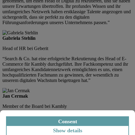
genommen, um einen Head of Digital zu rekrutieren, und sie haben
unsere Erwartungen übertroffen. Ihr profundes Wissen und ihr
umfangreiches Netzwerk haben erstklassige Talente angezogen und
sichergestellt, dass sie perfekt zu den digitalen
Führungsanforderungen unseres Unternehmens passen.”
Gabriela Stehlin
Head of HR bei Geberit
“Search & Co. hat eine erfolgreiche Rekrutierung des Head of E-
Commerce für Kambly durchgeführt. Ihre Fachkompetenz und ihr
umfangreiches Kandidatennetzwerk ermöglichten es uns, einen
hochqualifizierten Fachmann zu gewinnen, der wesentlich zu
unserem digitalen Wachstum beigetragen hat.”
Jan Cermak
Member of the Board bei Kambly
“Die Zusammenarbeit mit einem digitalen Veteran von Search &
Consent
Co. hat sich als eine transformative Erfahrung erwiesen. Seine
Expertise und Mentoring waren von unschätzbarem Wert für die
Show details
Förderung unserer internen Talententwicklungsinitiativen.”